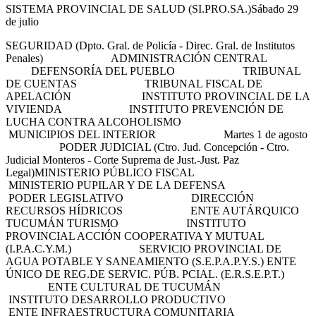
SISTEMA PROVINCIAL DE SALUD (SI.PRO.SA.)Sábado 29
de julio
SEGURIDAD (Dpto. Gral. de Policía - Direc. Gral. de Institutos
Penales) ADMINISTRACIÓN CENTRAL
DEFENSORÍA DEL PUEBLO TRIBUNAL
DE CUENTAS TRIBUNAL FISCAL DE
APELACIÓN INSTITUTO PROVINCIAL DE LA
VIVIENDA INSTITUTO PREVENCIÓN DE
LUCHA CONTRA ALCOHOLISMO
MUNICIPIOS DEL INTERIOR Martes 1 de agosto
PODER JUDICIAL (Ctro. Jud. Concepción - Ctro.
Judicial Monteros - Corte Suprema de Just.-Just. Paz
Legal)MINISTERIO PÚBLICO FISCAL
MINISTERIO PUPILAR Y DE LA DEFENSA
PODER LEGISLATIVO DIRECCIÓN
RECURSOS HÍDRICOS ENTE AUTÁRQUICO
TUCUMÁN TURISMO INSTITUTO
PROVINCIAL ACCIÓN COOPERATIVA Y MUTUAL
(I.P.A.C.Y.M.) SERVICIO PROVINCIAL DE
AGUA POTABLE Y SANEAMIENTO (S.E.P.A.P.Y.S.) ENTE
ÚNICO DE REG.DE SERVIC. PÚB. PCIAL. (E.R.S.E.P.T.)
ENTE CULTURAL DE TUCUMÁN
INSTITUTO DESARROLLO PRODUCTIVO
ENTE INFRAESTRUCTURA COMUNITARIA