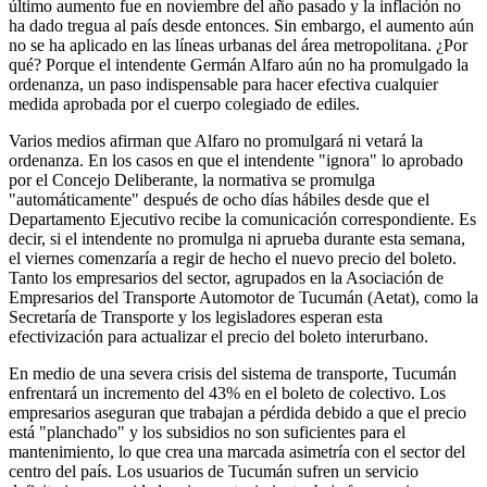
último aumento fue en noviembre del año pasado y la inflación no
ha dado tregua al país desde entonces. Sin embargo, el aumento aún
no se ha aplicado en las líneas urbanas del área metropolitana. ¿Por
qué? Porque el intendente Germán Alfaro aún no ha promulgado la
ordenanza, un paso indispensable para hacer efectiva cualquier
medida aprobada por el cuerpo colegiado de ediles.
Varios medios afirman que Alfaro no promulgará ni vetará la
ordenanza. En los casos en que el intendente "ignora" lo aprobado
por el Concejo Deliberante, la normativa se promulga
"automáticamente" después de ocho días hábiles desde que el
Departamento Ejecutivo recibe la comunicación correspondiente. Es
decir, si el intendente no promulga ni aprueba durante esta semana,
el viernes comenzaría a regir de hecho el nuevo precio del boleto.
Tanto los empresarios del sector, agrupados en la Asociación de
Empresarios del Transporte Automotor de Tucumán (Aetat), como la
Secretaría de Transporte y los legisladores esperan esta
efectivización para actualizar el precio del boleto interurbano.
En medio de una severa crisis del sistema de transporte, Tucumán
enfrentará un incremento del 43% en el boleto de colectivo. Los
empresarios aseguran que trabajan a pérdida debido a que el precio
está "planchado" y los subsidios no son suficientes para el
mantenimiento, lo que crea una marcada asimetría con el sector del
centro del país. Los usuarios de Tucumán sufren un servicio