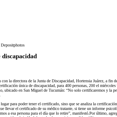
- Depositphotos
e discapacidad
n la directora de la Junta de Discapacidad, Hortensia Juárez, a fin de 
rtificación única de discapacidad, para 400 personas, 200 el miércoles 
no, ubicado en San Miguel de Tucumán: “No solo certificaremos y la per
.
 lugar para poder tener el certificado, sino que se analiza la certificació
 que llevar el certificado de su médico tratante, si tiene un informe p
os a esa persona para el día que lo retire”, manifestó.Por último, agreg