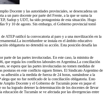
Amplio Docente y las autoridades provinciales, se desencadena un
ia a un paro docente por parte del Frente, a la que se suma la
TEP, Sadop y UDT, ha sido protagonista de esta situación. Hugo
días 9 y 10 de agosto. Sin embargo, el Gobierno provincial tomó
 de ATEP ratificó la convocatoria al paro y a una movilización en la
ernamental.La incertidumbre se instala en el ámbito educativo
ión obligatoria no detendrá su acción. Esta posición desafía las
r parte de las partes involucradas. En este caso, la ministra de
, que regula los conflictos laborales en Argentina.La conciliación
gosto, se espera que las partes involucradas no tomen medidas de
s posturas en este conflicto siguen firmes. El Sindicato Argentino de
u adhesión a la medida de fuerza de 24 horas, sumándose a la
ega que no fue notificado de la conciliación obligatoria. Esto
Frente Amplio Docente y el Gobierno de Tucumán pone en jaque el
ue no ha logrado detener la determinación de los docentes de llevar
la educación de Tucumán se ve afectada por las divergencias entre