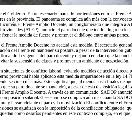
por el Gobierno. En un escenario marcado por tensiones entre el Frente 
ares en la provincia. El panorama se complica aún más con la convocator
de Tucumán.El Frente Amplio Docente, un conglomerado que integra a A
rovinciales (ATEP), anunció el paro docente que tendría lugar en los 
por frenar la medida de fuerza y promover el diálogo entre ambas partes.
 el Frente Amplio Docente no acatará esta medida. El secretario general
ación del Frente en mantener su postura, a pesar de la intervención gub
mando la vigencia del paro docente y dejando en claro que la conciliac
itar la suspensión de clases y promover un ambiente de negociación.
 situaciones de conflicto laboral, evitando medidas de acción directa po
rno provincial había aplicado esta medida amparándose en la ley 14.786
xtenderse cinco días más. Esto significa que, al menos hasta finales de a
 que su paro docente se mantendrá, a pesar de esta disposición legal.La
 Frente Amplio Docente. A través de un comunicado, SADOP anunció s
composición salarial.El escenario se complica aún más cuando SADOP al
ura y llevar adelante el paro y la movilización.El conflicto entre el 
ensiones se agudizan con la imposición de la conciliación obligatoria, q
 quedan como desafíos pendientes en este contexto complejo, en el que 