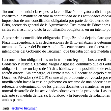
Tucumán no tendrá clases pese a la conciliación obligatoria dictada 
conflicto que mantiene en vilo la continuidad de las actividades escol
imposición de una conciliación obligatoria por parte del Gobierno 
Brito, secretario general de la Agremiación Tucumana de Educadores P
cartas en el asunto y dictó la conciliación obligatoria, en un intento 
A pesar de la conciliación obligatoria, Hugo Brito ha dejado claro que
Plaza Independencia. Las declaraciones de Brito enfatizan la determin
tucumano. La voz del Frente Amplio Docente resuena con fuerza, confir
intenciones del Gobierno de Tucumán, que buscaba con esta medida ev
La conciliación obligatoria es un instrumento legal que busca mediar en
Gobierno y Justicia, Carolina Vargas Aignasse, comunicó que el Gobie
obligatoria tiene un lapso de 15 días hábiles, con la posibilidad de e
acción directa. Sin embargo, el Frente Amplio Docente ha dejado claro
Docentes Privados (SADOP) se une al paro docente convocado por el
movilización hacia la casa de gobierno en reclamo de una adecuada re
refuerza la determinación de los gremios docentes de mantener su post
normal desarrollo de las actividades educativas en la provincia. Las t
adelante su medida de fuerza. El diálogo y la búsqueda de soluciones
ambas partes.
Tags:
archivo
tucuman