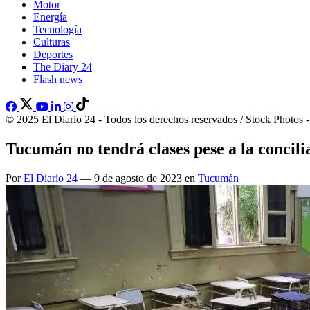
Motor
Energía
Tecnología
Culturas
Deportes
The Diary 24
Flash news
© 2025 El Diario 24 - Todos los derechos reservados / Stock Photos 
Tucumán no tendrá clases pese a la concili
Por
El Diario 24
— 9 de agosto de 2023 en
Tucumán