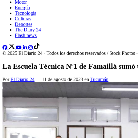
Motor
Energía
Tecnología
Culturas
Deportes
The Diary 24
Flash news
© 2025 El Diario 24 - Todos los derechos reservados / Stock Photos 
La Escuela Técnica Nº1 de Famaillá sumó 
Por
El Diario 24
— 11 de agosto de 2023 en
Tucumán