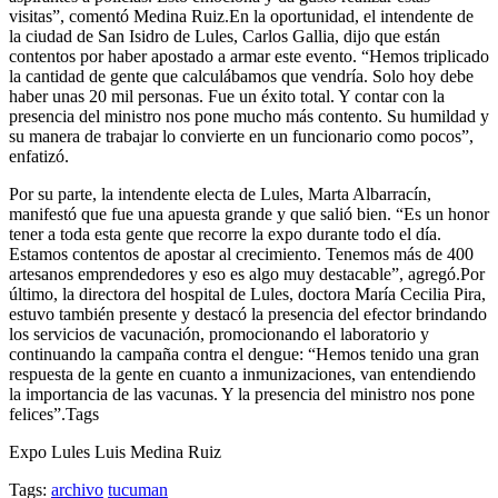
visitas”, comentó Medina Ruiz.En la oportunidad, el intendente de
la ciudad de San Isidro de Lules, Carlos Gallia, dijo que están
contentos por haber apostado a armar este evento. “Hemos triplicado
la cantidad de gente que calculábamos que vendría. Solo hoy debe
haber unas 20 mil personas. Fue un éxito total. Y contar con la
presencia del ministro nos pone mucho más contento. Su humildad y
su manera de trabajar lo convierte en un funcionario como pocos”,
enfatizó.
Por su parte, la intendente electa de Lules, Marta Albarracín,
manifestó que fue una apuesta grande y que salió bien. “Es un honor
tener a toda esta gente que recorre la expo durante todo el día.
Estamos contentos de apostar al crecimiento. Tenemos más de 400
artesanos emprendedores y eso es algo muy destacable”, agregó.Por
último, la directora del hospital de Lules, doctora María Cecilia Pira,
estuvo también presente y destacó la presencia del efector brindando
los servicios de vacunación, promocionando el laboratorio y
continuando la campaña contra el dengue: “Hemos tenido una gran
respuesta de la gente en cuanto a inmunizaciones, van entendiendo
la importancia de las vacunas. Y la presencia del ministro nos pone
felices”.Tags
Expo Lules Luis Medina Ruiz
Tags:
archivo
tucuman