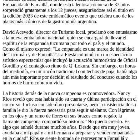
Empanada de Famaillá, donde esta talentosa cocinera de 37 años
sorprendió gratamente a los 12 jueces, asegurándose así el título en
la edición 2023 de este emblemático evento que celebra uno de los
platos más icónicos de la gastronomía argentina.
David Acevedo, director de Turismo local, proclamó con entusiasmo
a la nueva embajadora nacional, quien se encargará de llevar el
espíritu de la empanada tucumana por todo el país y el mundo.
Como él mismo expresó: "La empanada es una marca de identidad
de Tucumán y de Famaillá".La Fiesta culminó con un espectáculo
artístico espectacular que incluyó la actuación humorística de Oficial
Gordillo y el contagioso ritmo de Q' Lokura. Sin embargo, en horas
del mediodía, en un rincón tradicional con techos de paja, había algo
aún más importante por decidir: el resultado del concurso cuando los
hornos de barro cobraron vida.
La historia detrás de la nueva campeona es conmovedora. Nancy
Ríos reveló que esta había sido su cuarta y última participación en el
concurso. Incluso consideró no presentarse, pero la insistencia de su
familia le dio la fuerza necesaria para seguir adelante. Con lágrimas
en los ojos y un ramo de flores en sus brazos como regalo, la
flamante campeona compartió su historia: "No puedo creerlo. Es
algo que anhelé durante muchos años. Desde que era muy joven,
ayudaba a mi papá y a mi hermana a preparar y vender empanadas
en la ciudad".Ríos se siente honrada de representar a Famaillá y