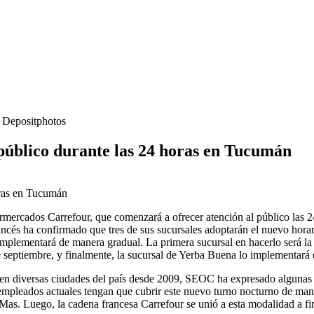
- Depositphotos
público durante las 24 horas en Tucumán
mercados Carrefour, que comenzará a ofrecer atención al público las 24 
és ha confirmado que tres de sus sucursales adoptarán el nuevo horario
lementará de manera gradual. La primera sucursal en hacerlo será la u
e septiembre, y finalmente, la sucursal de Yerba Buena lo implementará 
en diversas ciudades del país desde 2009, SEOC ha expresado algunas r
 empleados actuales tengan que cubrir este nuevo turno nocturno de mane
s. Luego, la cadena francesa Carrefour se unió a esta modalidad a fi