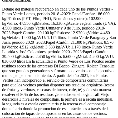
comercialización.
Detalle del material recuperado en cada uno de los Puntos Verdes:-
Punto Verde Lomas, período 2018 -2023: Papel/Cartón: 186.000
kgPlásticos (PET, Film, PHD, Neumáticos y otros): 102.900
kgVidrio: 47.550 kgMetales: 16.330 kgAceite vegetal usado (UVA):
4.500 litros.- Punto Verde Uttinger y 9 de Julio, período 2019-
2023:Papel/ Cartón: 20.100 kgPlásticos: 12.920 kgVidrio: 4.460
kgMetales: 1.900 kgAVU: 1.175 litros- Punto Verde Paraguay y San
Juan, período 2020- 2023:Papel /Cartón: 21.300 kgPlásticos: 8.570
kgVidrio: 4.512 kgMetal: 3.533 kgAVU: 1.170 litros- Punto Verde
Laprida y José Colombres, período 2020 - 2023:Papel / Cartón:
39.500 kgPlásticos: 2.450 kgVidrio: 6.600 kgMetal: 4.200 kgAVU:
830.000 litros En la actualidad el Punto Verde de Los Pocitos recibe
residuos secos de las empresas Di Bacco, Zingara, Rolcar, Tensolite,
que son grandes generadores y firmaron convenios con el ejecutivo
municipal para su tratamiento. A partir del año 2021, los Puntos
Verdes han incorporado el servicio de composteras comunitarias
para que los vecinos puedan disponer sus residuos orgánicos (restos
de frutas y verduras, cascaras de huevo, café, té) y de esta manera
resolver el 80% de los residuos generados en el hogar. Tafí Viejo
desarrolla 3 niveles de compostaje, la primera es a escala industrial,
la segunda es a escala comunitaria y la tercera es el compostaje
domiciliario donde la promoción de esta práctica es a través de la
colocación de tapas de composteras en las casas de los vecinos.