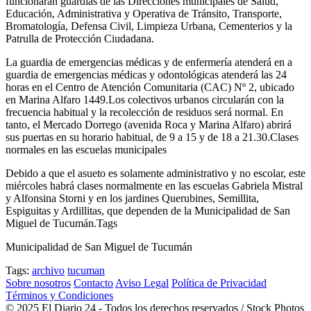
funcionarán guardias de las Direcciones municipales de Salud,
Educación, Administrativa y Operativa de Tránsito, Transporte,
Bromatología, Defensa Civil, Limpieza Urbana, Cementerios y la
Patrulla de Protección Ciudadana.
La guardia de emergencias médicas y de enfermería atenderá en a
guardia de emergencias médicas y odontológicas atenderá las 24
horas en el Centro de Atención Comunitaria (CAC) Nº 2, ubicado
en Marina Alfaro 1449.Los colectivos urbanos circularán con la
frecuencia habitual y la recolección de residuos será normal. En
tanto, el Mercado Dorrego (avenida Roca y Marina Alfaro) abrirá
sus puertas en su horario habitual, de 9 a 15 y de 18 a 21.30.Clases
normales en las escuelas municipales
Debido a que el asueto es solamente administrativo y no escolar, este
miércoles habrá clases normalmente en las escuelas Gabriela Mistral
y Alfonsina Storni y en los jardines Querubines, Semillita,
Espiguitas y Ardillitas, que dependen de la Municipalidad de San
Miguel de Tucumán.Tags
Municipalidad de San Miguel de Tucumán
Tags:
archivo
tucuman
Sobre nosotros
Contacto
Aviso Legal
Política de Privacidad
Términos y Condiciones
© 2025 El Diario 24 - Todos los derechos reservados / Stock Photos