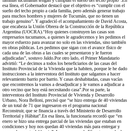
familias tucumanas tengan y cumplan el sueño del techo propio”.En
esa línea, el Gobernador destacó que el objetivo es “cumplir con el
sueño del techo propio a cada familia, pero además generar trabajo
para muchos hombres y mujeres de Tucumán, que no tienen un
trabajo genuino”. Y agradeció el acompañamiento de David Acosta,
que encabeza la Unión Obrera de la Construcción de la República
Argentina (UOCRA).“Hoy quienes construyen las casas son
empresarios tucumanos, a quienes le agradecemos y les pedimos el
mayor esfuerzo para avanzar no solo en las viviendas, sino también
en obras públicas. Les pedimos que sigan con el avance físico de
cada una de las obras a las cuales se presentaron y le fueron
adjudicadas”, sostuvo Jaldo.Por otro lado, el Primer Mandatario
advirtió: “Le decimos a todos los beneficiarios de las casas del
Instituto Provincial de la Vivienda que la habiten, porque le he dado
instrucciones a la interventora del Instituto que salgamos a hacer
relevamiento barrio por barrio. Y casas deshabitadas, casas vacías
que encontremos la vamos a desadjudicar y le vamos a adjudicar a
otro vecino que hoy está necesitando casa”.Por su parte, la
interventora del Instituto Provincial de Vivienda y Desarrollo
Urbano, Nora Belloni, precisó que “se hizo entrega de 40 viviendas
de un total de 71 que ingresaron en el programa nacional
Reconstruir, que se financia a través del Ministerio de Desarrollo
Territorial y Hábitat”.En esa línea, la funcionaria recordó que “en
enero se hizo una entrega parcial de las viviendas que estaban en
condiciones y hoy nos quedan 40 viviendas más para entregar y