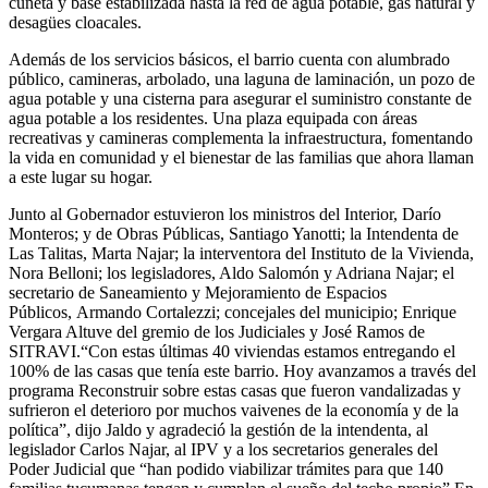
cuneta y base estabilizada hasta la red de agua potable, gas natural y
desagües cloacales.
Además de los servicios básicos, el barrio cuenta con alumbrado
público, camineras, arbolado, una laguna de laminación, un pozo de
agua potable y una cisterna para asegurar el suministro constante de
agua potable a los residentes. Una plaza equipada con áreas
recreativas y camineras complementa la infraestructura, fomentando
la vida en comunidad y el bienestar de las familias que ahora llaman
a este lugar su hogar.
Junto al Gobernador estuvieron los ministros del Interior, Darío
Monteros; y de Obras Públicas, Santiago Yanotti; la Intendenta de
Las Talitas, Marta Najar; la interventora del Instituto de la Vivienda,
Nora Belloni; los legisladores, Aldo Salomón y Adriana Najar; el
secretario de Saneamiento y Mejoramiento de Espacios
Públicos, Armando Cortalezzi; concejales del municipio; Enrique
Vergara Altuve del gremio de los Judiciales y José Ramos de
SITRAVI.“Con estas últimas 40 viviendas estamos entregando el
100% de las casas que tenía este barrio. Hoy avanzamos a través del
programa Reconstruir sobre estas casas que fueron vandalizadas y
sufrieron el deterioro por muchos vaivenes de la economía y de la
política”, dijo Jaldo y agradeció la gestión de la intendenta, al
legislador Carlos Najar, al IPV y a los secretarios generales del
Poder Judicial que “han podido viabilizar trámites para que 140