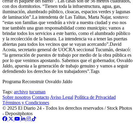
cerrar el paquete del barrio”. Las casas son de 56 metros cuadrados,
con dos dormitorios. “Tienen toda la infraestructura, agua, gas,
iluminación, alumbrado público, cloacas, espacios verdes y lagunas
de laminación”.La intendenta de Las Talitas, Marta Najar, sostuvo:
“estas son familias que vendrán a vivir a nuestra ciudad y eso nos
trae también una gran responsabilidad como municipio; vamos a
brindar todos los servicios a este barrio, como el alumbrado público
y la recolección de la basura. La intendencia va a tener las puertas
abiertas para todos los vecinos que se vayan acercando”.David
Acosta, secretario general de UOCRA seccional Tucumán, destacó:
“la generación de puestos de trabajo por medio de la obra pública es
por lo que venimos apostando. Sabemos que el gobernador, Osvaldo
Jaldo, apuesta a la generación de trabajo genuino y vamos a seguir
defendiendo los derechos de los trabajadores”.Tags
Programa Reconstruir Osvaldo Jaldo
Tags:
archivo
tucuman
Sobre nosotros
Contacto
Aviso Legal
Política de Privacidad
Términos y Condiciones
© 2025 El Diario 24 - Todos los derechos reservados / Stock Photos
- Depositphotos