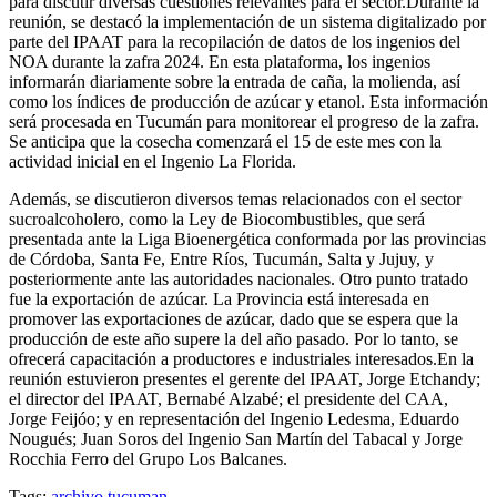
para discutir diversas cuestiones relevantes para el sector.Durante la
reunión, se destacó la implementación de un sistema digitalizado por
parte del IPAAT para la recopilación de datos de los ingenios del
NOA durante la zafra 2024. En esta plataforma, los ingenios
informarán diariamente sobre la entrada de caña, la molienda, así
como los índices de producción de azúcar y etanol. Esta información
será procesada en Tucumán para monitorear el progreso de la zafra.
Se anticipa que la cosecha comenzará el 15 de este mes con la
actividad inicial en el Ingenio La Florida.
Además, se discutieron diversos temas relacionados con el sector
sucroalcoholero, como la Ley de Biocombustibles, que será
presentada ante la Liga Bioenergética conformada por las provincias
de Córdoba, Santa Fe, Entre Ríos, Tucumán, Salta y Jujuy, y
posteriormente ante las autoridades nacionales. Otro punto tratado
fue la exportación de azúcar. La Provincia está interesada en
promover las exportaciones de azúcar, dado que se espera que la
producción de este año supere la del año pasado. Por lo tanto, se
ofrecerá capacitación a productores e industriales interesados.En la
reunión estuvieron presentes el gerente del IPAAT, Jorge Etchandy;
el director del IPAAT, Bernabé Alzabé; el presidente del CAA,
Jorge Feijóo; y en representación del Ingenio Ledesma, Eduardo
Nougués; Juan Soros del Ingenio San Martín del Tabacal y Jorge
Rocchia Ferro del Grupo Los Balcanes.
Tags:
archivo
tucuman